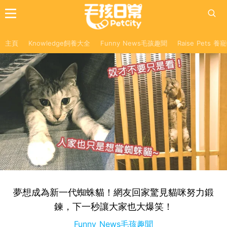
主頁
Knowledge飼養大全
Funny News毛孩趣聞
Raise Pets 
夢想成為新一代蜘蛛貓！網友回家驚見貓咪努力鍛
鍊，下一秒讓大家也大爆笑！
Funny News毛孩趣聞