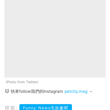
Photo from Twitter
🐱 快來follow我們的Instagram
petcity.mag
～
標籤:
Funny News毛孩趣聞